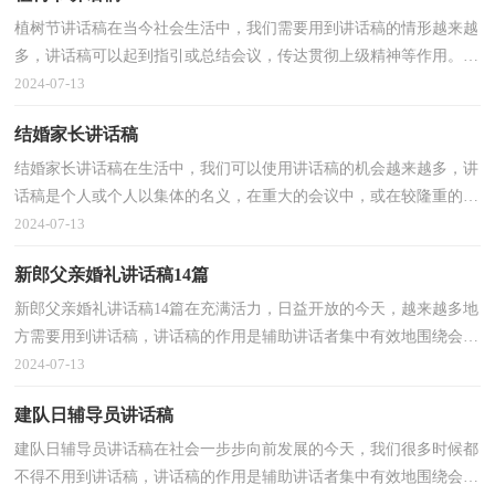
植树节讲话稿在当今社会生活中，我们需要用到讲话稿的情形越来越
多，讲话稿可以起到指引或总结会议，传达贯彻上级精神等作用。为
了让您在写讲话稿时更加简单方便，以下是小编收集整...
2024-07-13
结婚家长讲话稿
结婚家长讲话稿在生活中，我们可以使用讲话稿的机会越来越多，讲
话稿是个人或个人以集体的名义，在重大的会议中，或在较隆重的场
合，或各种群众性的集会上发表全部讲话内容的文稿。你...
2024-07-13
新郎父亲婚礼讲话稿14篇
新郎父亲婚礼讲话稿14篇在充满活力，日益开放的今天，越来越多地
方需要用到讲话稿，讲话稿的作用是辅助讲话者集中有效地围绕会议
议题把话讲好，不至于走题或者把话讲错。那么你有了...
2024-07-13
建队日辅导员讲话稿
建队日辅导员讲话稿在社会一步步向前发展的今天，我们很多时候都
不得不用到讲话稿，讲话稿的作用是辅助讲话者集中有效地围绕会议