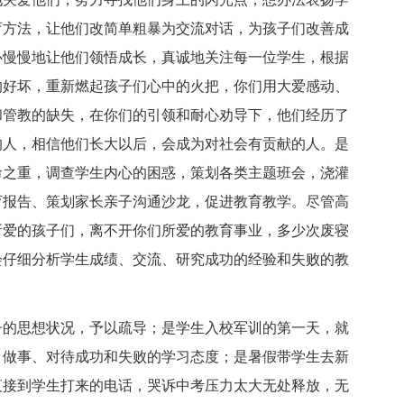
育方法，让他们改简单粗暴为交流对话，为孩子们改善成
心慢慢地让他们领悟成长，真诚地关注每一位学生，根据
的好坏，重新燃起孩子们心中的火把，你们用大爱感动、
和管教的缺失，在你们的引领和耐心劝导下，他们经历了
的人，相信他们长大以后，会成为对社会有贡献的人。是
命之重，调查学生内心的困惑，策划各类主题班会，浇灌
育报告、策划家长亲子沟通沙龙，促进教育教学。尽管高
所爱的孩子们，离不开你们所爱的教育事业，多少次废寝
会仔细分析学生成绩、交流、研究成功的经验和失败的教
。
子的思想状况，予以疏导；是学生入校军训的第一天，就
、做事、对待成功和失败的学习态度；是暑假带学生去新
夜接到学生打来的电话，哭诉中考压力太大无处释放，无