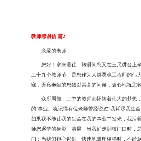
教师感谢信 篇2
亲爱的老师：
您好！寒来暑往，转瞬间您又在三尺讲台上
二十九个教师节，是您作为人类灵魂工程师的伟
寐，无私奉献的您致以崇高的问候，衷心地祝您
众所周知，二中的教师都怀揣着伟大的梦想
的`事业。犹记得有位老师曾经说过“我耗尽我生
如果我不能让我的生命在我的事业中发光，我活着
师您逐梦的身影。清晨，当我们走到校门口时，
门；当我们担心迟到，快速地攀爬楼梯时，不经