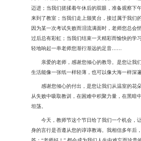
迈进；当我们搓揉着午休后的双眼，准备观察下
来到了教室；当我们走上颁奖台，接过属于我们
因为某一次考试失败而泪流满面时，老师您总会
过后总有彩虹；当我们结束一天精彩而愉快的学
轻地响起一串老师您渐行渐远的足音……
亲爱的老师，感谢您倾心的教导。是您让我
生活能像一张纸一样轻薄，也可以像大海一样深
感谢您倾心的付出，是您让我们从温室的花
从失败中吸取教训，在困难中积聚力量，在黑暗
坦荡。
今天，教师节这个节日给了我们一个机会，
身的言行是否遵从您的谆谆教诲。我相信多年后，
答：“老师好！”,都会成为我们人生中难忘而珍贵