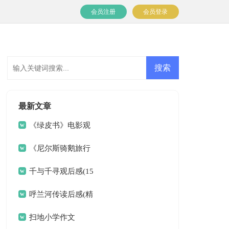
会员注册
会员登录
最新文章
《绿皮书》电影观
后感
《尼尔斯骑鹅旅行
记》读书笔记15篇
千与千寻观后感(15
篇)
呼兰河传读后感(精
选15篇)
扫地小学作文