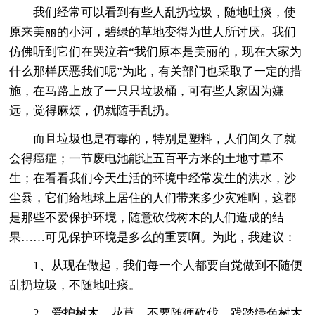
我们经常可以看到有些人乱扔垃圾，随地吐痰，使
原来美丽的小河，碧绿的草地变得为世人所讨厌。我们
仿佛听到它们在哭泣着“我们原本是美丽的，现在大家为
什么那样厌恶我们呢”为此，有关部门也采取了一定的措
施，在马路上放了一只只垃圾桶，可有些人家因为嫌
远，觉得麻烦，仍就随手乱扔。
而且垃圾也是有毒的，特别是塑料，人们闻久了就
会得癌症；一节废电池能让五百平方米的土地寸草不
生；在看看我们今天生活的环境中经常发生的洪水，沙
尘暴，它们给地球上居住的人们带来多少灾难啊，这都
是那些不爱保护环境，随意砍伐树木的人们造成的结
果……可见保护环境是多么的重要啊。为此，我建议：
1、从现在做起，我们每一个人都要自觉做到不随便
乱扔垃圾，不随地吐痰。
2、爱护树木，花草，不要随便砍伐，践踏绿色树木