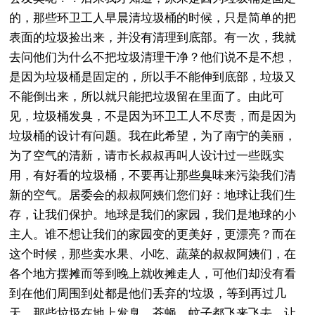
的，那些环卫工人早晨清垃圾桶的时候，只是简单的把
表面的垃圾捡出来，并没有清理到底部。有一次，我就
去问他们为什么不把垃圾清理干净？他们说不是不想，
是因为垃圾桶是固定的，所以手不能伸到底部，垃圾又
不能倒出来，所以就只能把垃圾留在里面了。由此可
见，垃圾桶发臭，不是因为环卫工人不尽责，而是因为
垃圾桶的设计有问题。我在此希望，为了南宁的美丽，
为了空气的清新，请市长叔叔再叫人设计过一些既实
用，有好看的垃圾桶，不要再让那些臭味来污染我们清
新的空气。居委会的叔叔阿姨们您们好：地球让我们生
存，让我们保护。地球是我们的家园，我们是地球的小
主人。谁不想让我们的家园变的更美好，更漂亮？而在
这个时候，那些卖水果、小吃、蔬菜的叔叔阿姨们，在
各个地方摆摊而等到晚上就收摊走人，可他们却没有看
到在他们周围到处都是他们丢弃的'垃圾，等到再过几
天，那些垃圾在地上发臭，苍蝇、蚊子都飞来飞去，让