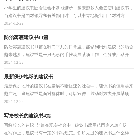
小学生的建议书随着社会不断地进步，越来越多人会去使用建议书，
当建议书是面对领导和有关部门时，可以中肯地提出自己对对方工作
的意见和自己的建议。怎么写建议书才能避免踩雷呢...
2024-12-22
防治雾霾建议书11篇
防治雾霾建议书11篇在我们平凡的日常里，能够利用到建议书的场合
越来越多，建议书是一只无形的手推动展某项工作、任务或活动开
展。为了让您在写建议书时更加简单方便，下面是小编...
2024-12-22
最新保护地球的建议书
最新保护地球的建议书在发展不断提速的社会中，建议书的使用越来
越广泛，当建议书是面对群体时，可以宣传、鼓动对方去开展某项工
作或进行某种活动，具有一定的号召性。那么问题来了...
2024-12-22
写给校长的建议书4篇
写给校长的建议书4篇在现实社会中，建议书应用范围愈来愈广泛，
在写作上，建议书有一定的书写规范。你所见过的建议书是什么样的