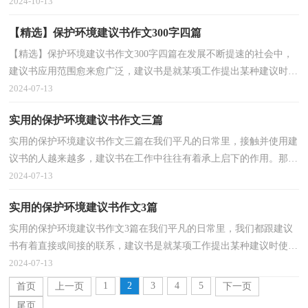
建议书吧！以下是小编精心整理的防溺水安全教育建...
2024-10-13
【精选】保护环境建议书作文300字四篇
【精选】保护环境建议书作文300字四篇在发展不断提速的社会中，
建议书应用范围愈来愈广泛，建议书是就某项工作提出某种建议时使
用的一种常用书信，要求具体明确，有针对性。你知道...
2024-07-13
实用的保护环境建议书作文三篇
实用的保护环境建议书作文三篇在我们平凡的日常里，接触并使用建
议书的人越来越多，建议书在工作中往往有着承上启下的作用。那
么，怎么去写建议书呢？下面是小编为大家收集的保护环...
2024-07-13
实用的保护环境建议书作文3篇
实用的保护环境建议书作文3篇在我们平凡的日常里，我们都跟建议
书有着直接或间接的联系，建议书是就某项工作提出某种建议时使用
的一种常用书信，也叫意见书。相信许多人会觉得建...
2024-07-13
1
2
3
4
5
首页
上一页
下一页
尾页