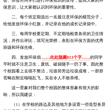
会、班会对同学们进行环保知识的宣传，提高大家的环
保意识，让大家都认识到环保的重要性。
二、每个班定期选出一名最注意环保的模范分子，
给他发放环保小红旗，并记录在他的成长记录袋中。
三、每周学校要定期、不定期地检查各班的卫生情
况，并作出评比，填写光荣榜，表彰在环保方面的优秀
班级和环保先锋。
四、发放环保倡
……此处隐藏813个字……
的同学
平时就不注意卫生，废纸、破袋随手一扔了事。因此整
个校园看上去很不整洁，垃圾筒旁边垃圾成堆，一群群
苍蝇在附近嗡嗡乱飞，实在令人不敢恭维。
这一景象对我们整个校园的整体形象有很大的影
响，所以我建议：
（1）在学校的路边及其他地方多设置一些造型各异